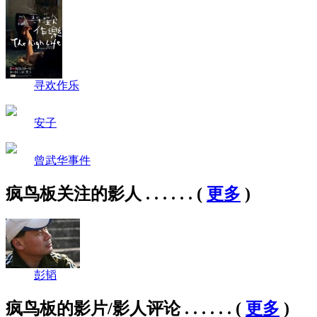
寻欢作乐
安子
曾武华事件
疯鸟板关注的影人 . . . . . .
(
更多
)
彭韬
疯鸟板的影片/影人评论 . . . . . .
(
更多
)