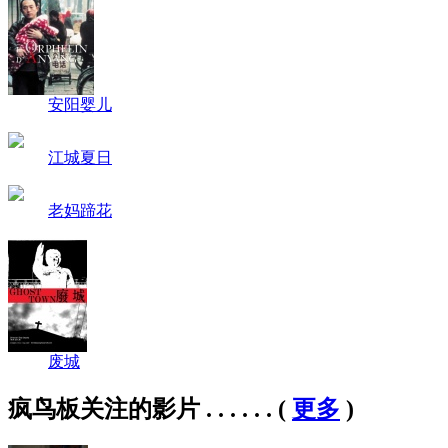
安阳婴儿
江城夏日
老妈蹄花
废城
疯鸟板关注的影片 . . . . . .
(
更多
)