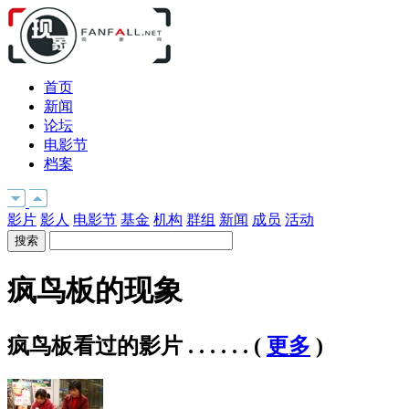
首页
新闻
论坛
电影节
档案
影片
影人
电影节
基金
机构
群组
新闻
成员
活动
疯鸟板的现象
疯鸟板看过的影片 . . . . . .
(
更多
)