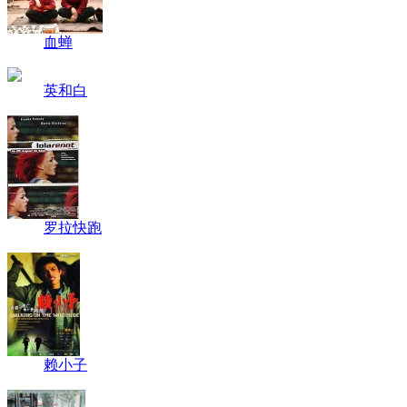
血蝉
英和白
罗拉快跑
赖小子