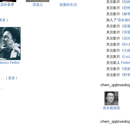
关注影片《
牯
花街春梦
浪荡儿
甜蜜的生活
关注影片《
恐
关注影片《
麻
更多
)
加入了“
喜欢杨
关注影片《
甜
关注影片《
浪
关注影片《
花
关注影片《
8½
关注影片《
大
关注影片《
Luci
erico Fellini
关注影人
Feder
关注影片《
假
关注影片《
野
. .
(
更多
)
chen_qqlovedo
 .
喜欢杨德昌
chen_qqlovedog