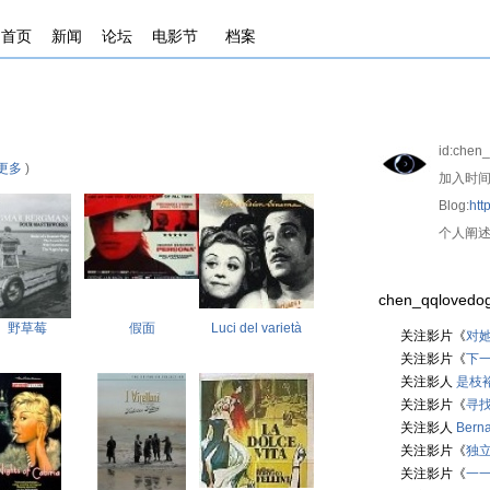
首页
新闻
论坛
电影节
档案
id:
chen_
更多
)
加入时间
Blog:
htt
个人阐述
chen_qqlovedog的
野草莓
假面
Luci del varietà
关注影片《
对
关注影片《
下一
关注影人
是枝
关注影片《
寻
关注影人
Berna
关注影片《
独
关注影片《
一