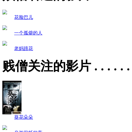
花脸巴儿
一个孤僻的人
老妈蹄花
贱僧关注的影片 . . . . . 
葵花朵朵