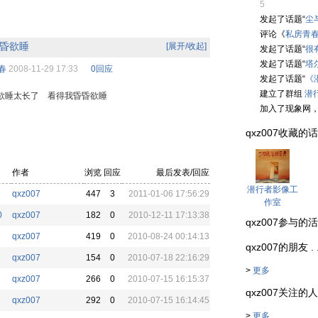
5
的
发起了话题“
尘与
评论《
私房青
昏欲睡
[展开/收起]
发起了话题“
很
发起了话题“
塔
春
2008-11-29 17:33
0回应
发起了话题“
《潜
建立了群组
潜
欲睡太长了 看得我昏昏欲睡
加入了现象网
qxz007收藏的话题组 
作者
浏览
回应
最后发表/回应
潜行者影像工
qxz007
447
3
2011-01-06 17:56:29
作室
0
qxz007
182
0
2010-12-11 17:13:38
qxz007参与的活动 . 
qxz007
419
0
2010-08-24 00:14:13
qxz007的朋友 . . .
qxz007
154
0
2010-07-18 22:16:29
>
更多
qxz007
266
0
2010-07-15 16:15:37
qxz007关注的人 . .
qxz007
292
0
2010-07-15 16:14:45
>
更多