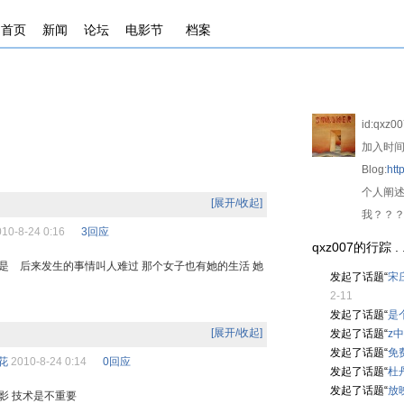
首页
新闻
论坛
电影节
档案
id:
qxz00
加入时间
Blog:
htt
个人阐述
[展开/收起]
我？？
10-8-24 0:16
3回应
qxz007的行踪 . . .
是 后来发生的事情叫人难过 那个女子也有她的生活 她
发起了话题“
宋
2-11
发起了话题“
是
[展开/收起]
发起了话题“
z
发起了话题“
免
花
2010-8-24 0:14
0回应
发起了话题“
杜
发起了话题“
放
影 技术是不重要