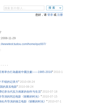
搜索
您好，请
登录
或
注册
7
:
2008-11-29
p://wwwtest.tudou.com/home/qxz007/
:
？
 . . .
庄将举办行為藝術中國文獻——1985-2010
”
2010-1
个不错的记录片
”
2010-08-24
中国的真实电影
”
2010-08-24
费纪录当代实力画家的创作与生活
”
2010-07-18
丹导演的同志电影《斩断的时光》
”
2010-07-15
映杜丹导演的独立电影《斩断的时光》
”
2010-07-1