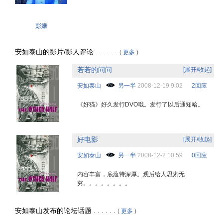
彭姗
安如泰山的影片/影人评论 . . . . . .
(
更多
)
若若的问问
[展开/收起]
安如泰山
另一半
2008-12-19 9:02
2回应
《好猫》好久发行DVO哦。发行了以后通知哈。
好电影
[展开/收起]
安如泰山
另一半
2008-12-2 10:59
0回应
内容丰富，底蕴特深厚。观后给人思索无
穷。。。。。。。。
安如泰山发布的论坛话题 . . . . . .
(
更多
)