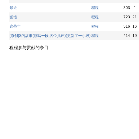
最近
程程
303
1
犯错
程程
723
21
这些年
程程
516
16
[原创]S的故事(刚写一段,各位批评)(更新了一小段)
程程
414
19
程程参与贡献的条目 . . . . . .