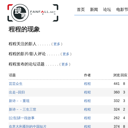
首页
新闻
论坛
电影
程程的现象
程程关注的影人 . . . . . .
(
更多
)
程程的影片/影人评论 . . . . . .
(
更多
)
程程发布的论坛话题 . . . . . .
(
更多
)
话题
作者
浏览
回应
芸芸众生
程程
441
8
出走--回归
程程
360
3
新诗－－重现
程程
332
3
新诗－－三生三世
程程
324
2
[公告]讲一段故事
程程
262
4
在意大利看到的中国短片
程程
374
8