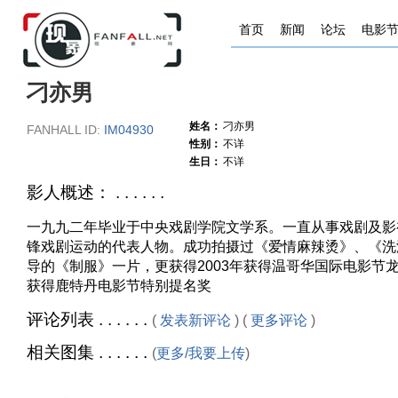
首页
新闻
论坛
电影
刁亦男
姓名：
刁亦男
FANHALL ID:
IM04930
性别：
不详
生日：
不详
影人概述： . . . . . .
一九九二年毕业于中央戏剧学院文学系。一直从事戏剧及影
锋戏剧运动的代表人物。成功拍摄过《爱情麻辣烫》、《洗
导的《制服》一片，更获得2003年获得温哥华国际电影节龙
获得鹿特丹电影节特别提名奖
评论列表 . . . . . .
(
发表新评论
) (
更多评论
)
相关图集 . . . . . .
(
更多/我要上传
)