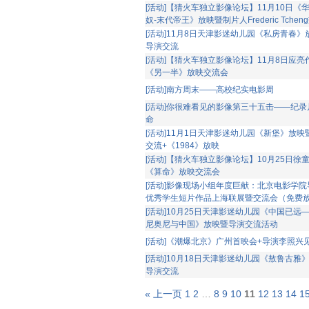
[活动]【猜火车独立影像论坛】11月10日《
奴-末代帝王》放映暨制片人Frederic Tchen
[活动]11月8日天津影迷幼儿园《私房青春》
导演交流
[活动]【猜火车独立影像论坛】11月8日应亮
《另一半》放映交流会
[活动]南方周末——高校纪实电影周
[活动]你很难看见的影像第三十五击——纪录
命
[活动]11月1日天津影迷幼儿园《新堡》放映
交流+《1984》放映
[活动]【猜火车独立影像论坛】10月25日徐
《算命》放映交流会
[活动]影像现场小组年度巨献：北京电影学院
优秀学生短片作品上海联展暨交流会（免费
[活动]10月25日天津影迷幼儿园《中国已远
尼奥尼与中国》放映暨导演交流活动
[活动]《潮爆北京》广州首映会+导演李照兴
[活动]10月18日天津影迷幼儿园《敖鲁古雅
导演交流
« 上一页
1
2
…
8
9
10
11
12
13
14
1