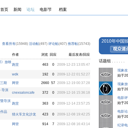
首页
新闻
论坛
电影节
档案
查看所有
(15948)
活动帖
(497)
评论帖
(407)
推荐帖
(15743)
作者
浏览
回应
最后发表/回应
话题组 . . . . .
邦》放映
跑堂
463
0
2009-12-23 13:05:47
现象改
wdk
192
0
2009-12-22 01:52:27
始于200
第三期
网管
2660
57
2009-12-19 00:37:28
现象放
始于200
＋导演
cnexsaloncafe
372
0
2009-12-16 15:36:18
电影评
映暨导演
始于200
跑堂
363
0
2009-12-14 23:57:25
电影论
毅作品
猜火车文化沙龙
423
0
2009-12-08 19:42:25
始于200
网管
914
7
2009-12-08 16:43:14
纪录电