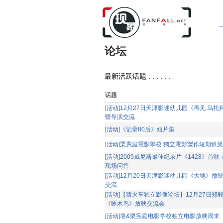
论坛
最新活跃话题 . . . . . .
话题
[活动]12月27日天津影迷幼儿园《再见 乌托
暨导演交流
[活动]《记录80后》短片集
[活动]栗憲庭電影學校 獨立電影製作短期班
[活动]2009威尼斯最佳纪录片《1428》首映
现场问答
[活动]12月20日天津影迷幼儿园《大地》放
交流
[活动]【猜火车独立影像论坛】12月27日郑
《啄木鸟》放映交流会
[活动]墙&栗宪庭电影学校独立电影放映周末