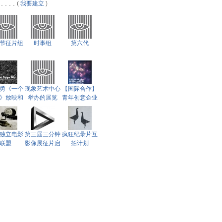
. . .
(
我要建立
)
节征片组
时事组
第六代
勇《一个
现象艺术中心
【国际合作】
》放映和
举办的展览
青年创意企业
(网络远
家分享会：创
程)
新App经济
独立电影
第三届三分钟
疯狂纪录片互
联盟
影像展征片启
拍计划
示