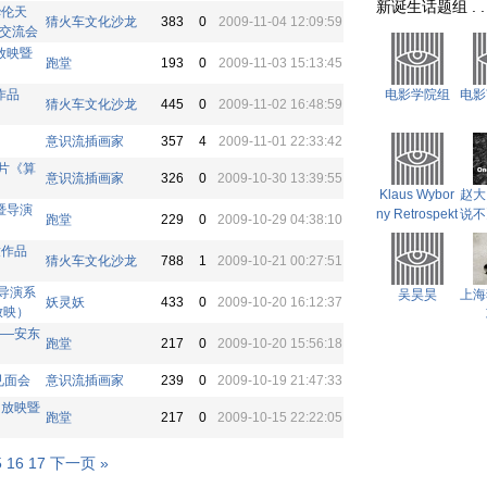
新诞生话题组 . . . 
华伦天
猜火车文化沙龙
383
0
2009-11-04 12:09:59
g交流会
放映暨
跑堂
193
0
2009-11-03 15:13:45
作品
电影学院组
电影
猜火车文化沙龙
445
0
2009-11-02 16:48:59
意识流插画家
357
4
2009-11-01 22:33:42
片《算
意识流插画家
326
0
2009-10-30 13:39:55
Klaus Wybor
赵大
暨导演
ny Retrospekt
说不
跑堂
229
0
2009-10-29 04:38:10
ive*（）
讨论
童作品
猜火车文化沙龙
788
1
2009-10-21 00:27:51
导演系
吴昊昊
上海
妖灵妖
433
0
2009-10-20 16:12:37
放映）
——安东
跑堂
217
0
2009-10-20 15:56:18
见面会
意识流插画家
239
0
2009-10-19 21:47:33
》放映暨
跑堂
217
0
2009-10-15 22:22:05
5
16
17
下一页 »