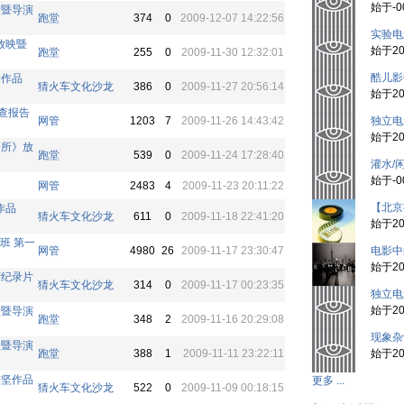
始于-00
映暨导演
跑堂
374
0
2009-12-07 14:22:56
实验电
放映暨
始于200
跑堂
255
0
2009-11-30 12:32:01
酷儿影
珣作品
猜火车文化沙龙
386
0
2009-11-27 20:56:14
始于200
查报告
网管
1203
7
2009-11-26 14:43:42
独立电
始于200
诊所》放
跑堂
539
0
2009-11-24 17:28:40
灌水/
始于-00
网管
2483
4
2009-11-23 20:11:22
【北京
作品
猜火车文化沙龙
611
0
2009-11-18 22:41:20
始于201
班 第一
网管
4980
26
2009-11-17 23:30:47
电影中
始于200
湾纪录片
猜火车文化沙龙
314
0
2009-11-17 00:23:35
独立电
始于200
映暨导演
跑堂
348
2
2009-11-16 20:29:08
现象杂
映暨导演
跑堂
388
1
2009-11-11 23:22:11
始于200
秉坚作品
更多 ...
猜火车文化沙龙
522
0
2009-11-09 00:18:15