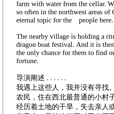
farm with water from the cellar. 
so often in the northwest areas of 
eternal topic for the people here.
The nearby village is holding a ri
dragon boat festival. And it is the
the only chance for them to find ou
fortune.
导演阐述 . . . . . .
我遇上这些人，我并没有寻找
农民，住在西北最普通的小村
经历着土地的干旱，失去亲人