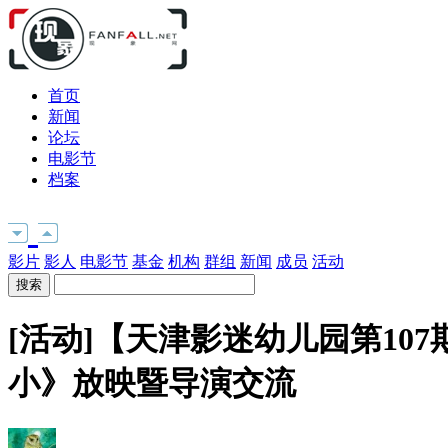
首页
新闻
论坛
电影节
档案
影片
影人
电影节
基金
机构
群组
新闻
成员
活动
[活动]【天津影迷幼儿园第107
小》放映暨导演交流