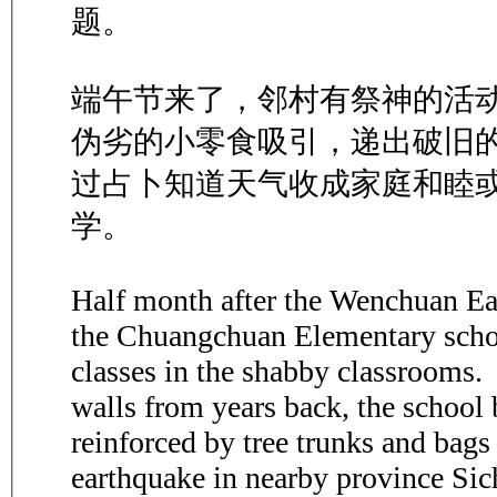
题。
端午节来了，邻村有祭神的活
伪劣的小零食吸引，递出破旧
过占卜知道天气收成家庭和睦
学。
Half month after the Wenchuan Ea
the Chuangchuan Elementary school
classes in the shabby classrooms
walls from years back, the school 
reinforced by tree trunks and bag
earthquake in nearby province Sic