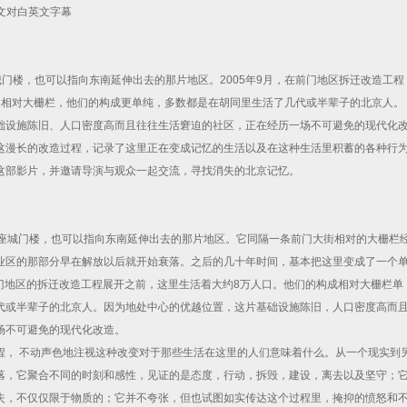
. 中文对白英文字幕
城门楼，也可以指向东南延伸出去的那片地区。2005年9月，在前门地区拆迁改造工程
。相对大栅栏，他们的构成更单纯，多数都是在胡同里生活了几代或半辈子的北京人。
础设施陈旧、人口密度高而且往往生活窘迫的社区，正在经历一场不可避免的现代化
这漫长的改造过程，记录了这里正在变成记忆的生活以及在这种生活里积蓄的各种行
这部影片，并邀请导演与观众一起交流，寻找消失的北京记忆。
场南侧那座城门楼，也可以指向东南延伸出去的那片地区。它同隔一条前门大街相对的大栅栏
业区的那部分早在解放以后就开始衰落。之后的几十年时间，基本把这里变成了一个
前门地区的拆迁改造工程展开之前，这里生活着大约8万人口。他们的构成相对大栅栏单
代或半辈子的北京人。因为地处中心的优越位置，这片基础设施陈旧，人口密度高而
场不可避免的现代化改造。
程， 不动声色地注视这种改变对于那些生活在这里的人们意味着什么。从一个现实到
落，它聚合不同的时刻和感性，见证的是态度，行动，拆毁，建设，离去以及坚守；
失，不仅仅限于物质的；它并不夸张，但也试图如实传达这个过程里，掩抑的愤怒和