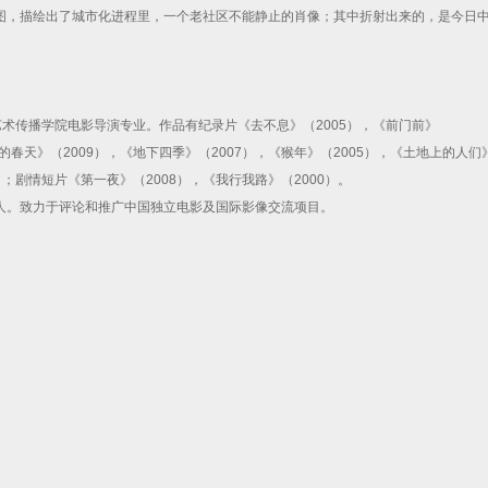
图，描绘出了城市化进程里，一个老社区不能静止的肖像；其中折射出来的，是今日
艺术传播学院电影导演专业。作品有纪录片《去不息》（2005），《前门前》
的春天》（2009），《地下四季》（2007），《猴年》（2005），《土地上的人们
1）；剧情短片《第一夜》（2008），《我行我路》（2000）。
人。致力于评论和推广中国独立电影及国际影像交流项目。