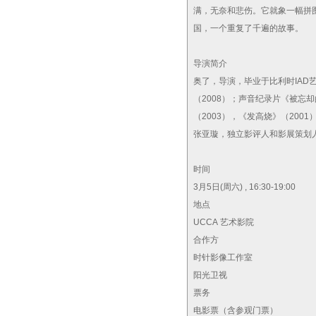
满，无奈和悲伤。它就象一幅拼
国，一个重复了千遍的故事。
导演简介
奥了，导演，毕业于比利时IAD
（2008）；声音纪录片《被忘却
（2003），《发高烧》（200
张亚璇，独立影评人和影展策划
时间
3月5日(周六) , 16:30-19:00
地点
UCCA 艺术影院
合作方
时针影像工作室
阳光卫视
票务
电影票（含参观门票）