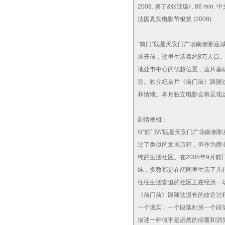
2008. 奥了&张亚璇/ . 86 min
法国真实电影节银奖 (2008)
“前门”既是天安门广场南侧那座
展开前，这里生活着约8万人口
地处市中心的优越位置，这片基
造。独立纪录片《前门前》跟随
和情绪。本月独立电影会将呈现
剧情梗概：
\\\"前门\\\"既是天安门广
过了类似的发展历程，但作为商
纯的生活社区。在2005年9月
纯，多数都是在胡同里生活了几
往往生活窘迫的社区正在经历一
《前门前》跟随这漫长的改造过
一个现实，一个段落到另一个段
描述一种似乎是必然的倾覆和消