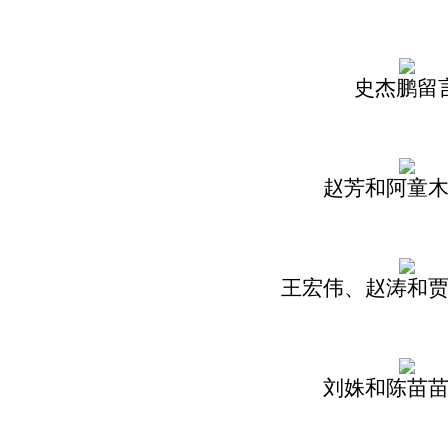
史杰鹏留
赵芳和阿童
王宏伟、赵涛和
刘姝和陈苗