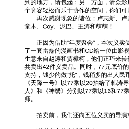
到的地方，请包涵；另一方面，请众影
个宽容轻松而乐于协作的空间，你们可
——再次感谢现象的诸位：卢志新、卢
童木、Coy、泥巴、王涛和萌萌！
正因为借助“年度聚会”，本次义卖
了一套雷磊的漫画书和CD给一位由影
生意来自赵涛和贾樟柯，他们正巧来转
共卖出42件义卖品。同时，77元底价
支持，钱少的做“托”，钱稍多的出人民
《天降一号》以77乘以20拍给了韩涛
人》和《神翳》分别以77乘以16和77
师。
拍卖前，我们还向五位义卖的导演或