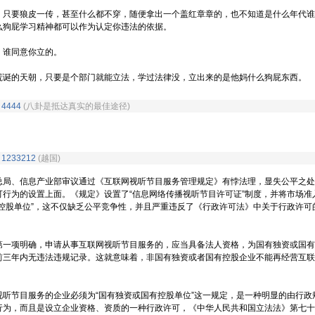
要狼皮一传，甚至什么都不穿，随便拿出一个盖红章章的，也不知道是什么年代谁
么狗屁学习精神都可以作为认定你违法的依据。
谁同意你立的。
的天朝，只要是个部门就能立法，学过法律没，立出来的是他妈什么狗屁东西。
3
4444
(八卦是抵达真实的最佳途径)
0
1233212
(越国)
、信息产业部审议通过《互联网视听节目服务管理规定》有悖法理，显失公平之处
可行为的设置上面。《规定》设置了“信息网络传播视听节目许可证”制度，并将市场准
有控股单位”，这不仅缺乏公平竞争性，并且严重违反了《行政许可法》中关于行政许可
明确，申请从事互联网视听节目服务的，应当具备法人资格，为国有独资或国有
前三年内无违法违规记录。这就意味着，非国有独资或者国有控股企业不能再经营互联
目服务的企业必须为“国有独资或国有控股单位”这一规定，是一种明显的由行政
行为，而且是设立企业资格、资质的一种行政许可，《中华人民共和国立法法》第七十