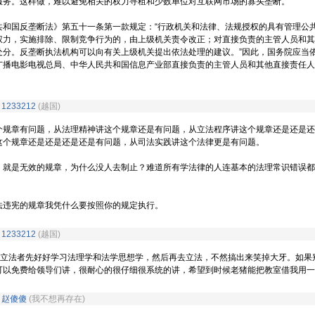
服务。这样做，难以避免相关的权力寻租和少数单位对互联网市场的寡头垄断。
反垄断法》第五十一条第一款规定：“行政机关和法律、法规授权的具有管理公
权力，实施排除、限制竞争行为的，由上级机关责令改正；对直接负责的主管人员和其
处分。反垄断执法机构可以向有关上级机关提出依法处理的建议。”因此，国务院应当
广播电影电视总局、中华人民共和国信息产业部直接负责的主管人员和其他直接责任人
9
1233212
(越国)
章有问题，从法理精神讲这个规章还是有问题，从立法程序讲这个规章还是还是还
这个规章还是还是还是还是有问题，从司法实践讲这个法律更是有问题。
是无效的规章，为什么没人去制止？难道所有学法律的人连基本的法理常识错误都
违宪的规章我凭什么要按照你的规定执行。
9
1233212
(越国)
者先好好学习法理学和法学思想学，然后再去立法，不然搞出来笑掉大牙。如果
可以免费给领导们讲，很耐心的很仔细很系统的讲，希望到时候老猪能把教室借我用一
7
赵傻傻
(我不想再存在)