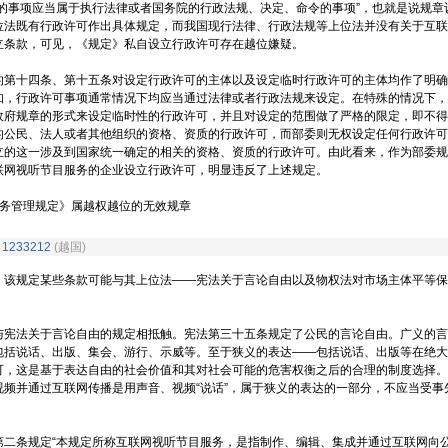
定的事项应当属于执行法律或者国务院的行政法规、决定、命令的事项”，也就是说规章
位法既有行政许可作出具体规定，而我国现行法律、行政法规等上位法并没有关于互联
立条款，可见，《规定》私自设立行政许可存在越位嫌疑。
四条、第十五条对设定行政许可的主体以及设定临时行政许可的主体均作了明确
知，行政许可事项通常情况下均应当通过法律或者行政法规来设定。在特殊的情况下，
政府规章的形式来设定临时性的行政许可，并且对设定的范围做了严格的限定，即不得
的公民、法人或者其他组织的资格、资质的行政许可，而部委则无权设定任何行政许可
立的这一涉及到国家统一确定的相关的资格、资质的行政许可。由此看来，作为部委规
联网视听节目服务的企业设立行政许可，明显违反了上述规定。
管理规定》属越权越位的无效规章
9
1233212
(越国)
规定某些条款可能与其上位法——宪法关于言论自由以及物权法对市场主体平等保
关于言论自由的规定相抵触。宪法第三十五条规定了公民的言论自由。广义的言
包括说话、出版、集会、游行、示威等。至于狭义的表达——包括说话、出版等在绝大
可，这是基于表达自由的社会价值和其对社会可能的危害权衡之后的合理的制度选择。
视频并通过互联网传播是用声音、视频“说话”，属于狭义的表达的一部分，不应当受事
规定“本规定所称互联网视听节目服务，是指制作、编辑、集成并通过互联网向