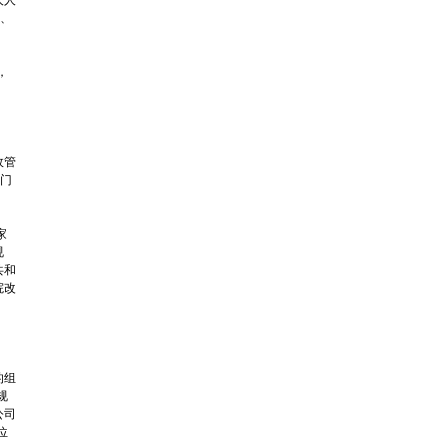
人人
、
，
政管
门
家
规
共和
院改
的组
规
公司
位