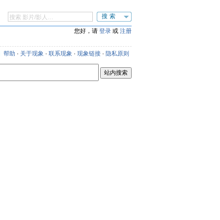
搜索
您好，请
登录
或
注册
新
帮助
·
关于现象
·
联系现象
·
现象链接
·
隐私原则