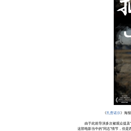
《
扎赉诺尔
》海报
由于此前导演多次被观众提及“同
这部电影当中的“同志”情节，但