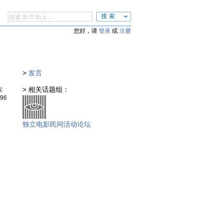
搜索
您好，请
登录
或
注册
>
发言
先
> 相关话题组：
96
独立电影民间活动论坛