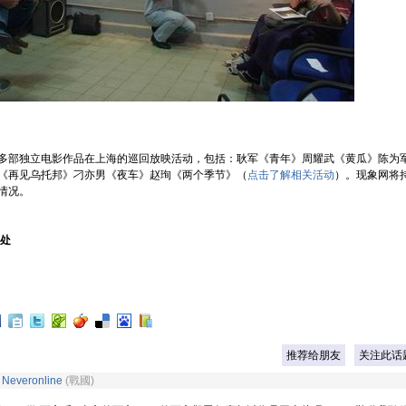
部独立电影作品在上海的巡回放映活动，包括：耿军《青年》周耀武《黄瓜》陈为
《再见乌托邦》刁亦男《夜车》赵珣《两个季节》（
点击了解相关活动
）。现象网将
情况。
出处
推荐给朋友
关注此话
5
Neveronline
(戰國)