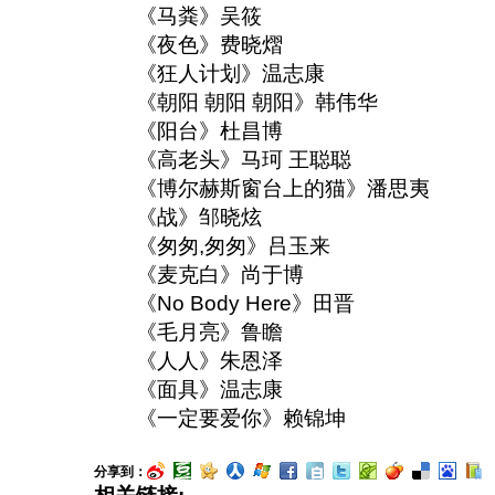
《马粪》吴筱
《夜色》费晓熠
《狂人计划》温志康
《朝阳 朝阳 朝阳》韩伟华
《阳台》杜昌博
《高老头》马珂 王聪聪
《博尔赫斯窗台上的猫》潘思夷
《战》邹晓炫
《匆匆,匆匆》吕玉来
《麦克白》尚于博
《No Body Here》田晋
《毛月亮》鲁瞻
《人人》朱恩泽
《面具》温志康
《一定要爱你》赖锦坤
分享到：