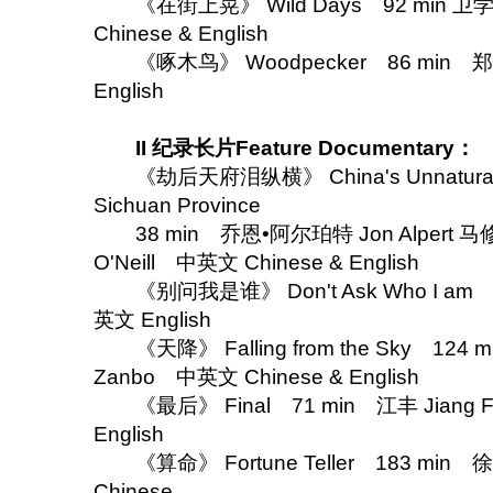
《在街上晃》 Wild Days 92 min 卫学
Chinese & English
《啄木鸟》 Woodpecker 86 min 郑毅
English
II 纪录长片Feature Documentary：
《劫后天府泪纵横》 China's Unnatural Disa
Sichuan Province
38 min 乔恩•阿尔珀特 Jon Alpert 马修
O'Neill 中英文 Chinese & English
《别问我是谁》 Don't Ask Who I am 7
英文 English
《天降》 Falling from the Sky 124 
Zanbo 中英文 Chinese & English
《最后》 Final 71 min 江丰 Jiang F
English
《算命》 Fortune Teller 183 min 
Chinese