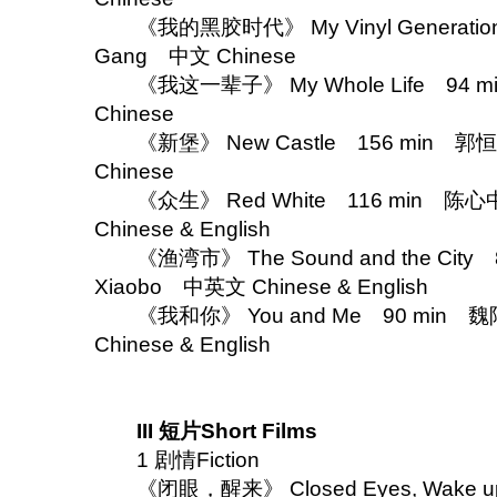
《我的黑胶时代》 My Vinyl Generation
Gang 中文 Chinese
《我这一辈子》 My Whole Life 94 mi
Chinese
《新堡》 New Castle 156 min 郭恒奇
Chinese
《众生》 Red White 116 min 陈心中 
Chinese & English
《渔湾市》 The Sound and the City
Xiaobo 中英文 Chinese & English
《我和你》 You and Me 90 min 魏阿
Chinese & English
III 短片Short Films
1 剧情Fiction
《闭眼，醒来》 Closed Eyes, Wake u