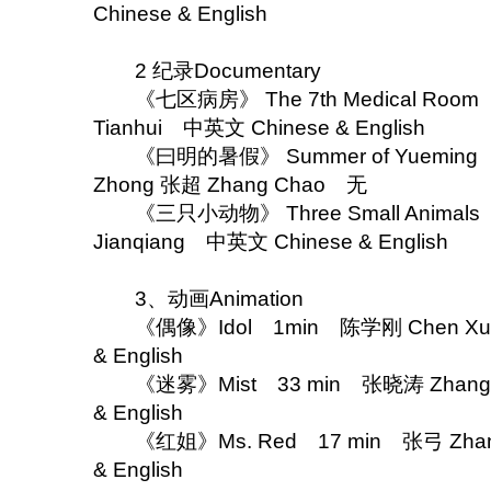
Chinese & English
2 纪录Documentary
《七区病房》 The 7th Medical Room 
Tianhui 中英文 Chinese & English
《曰明的暑假》 Summer of Yueming 3
Zhong 张超 Zhang Chao 无
《三只小动物》 Three Small Animals
Jianqiang 中英文 Chinese & English
3、动画Animation
《偶像》Idol 1min 陈学刚 Chen Xue
& English
《迷雾》Mist 33 min 张晓涛 Zhang X
& English
《红姐》Ms. Red 17 min 张弓 Zhang
& English