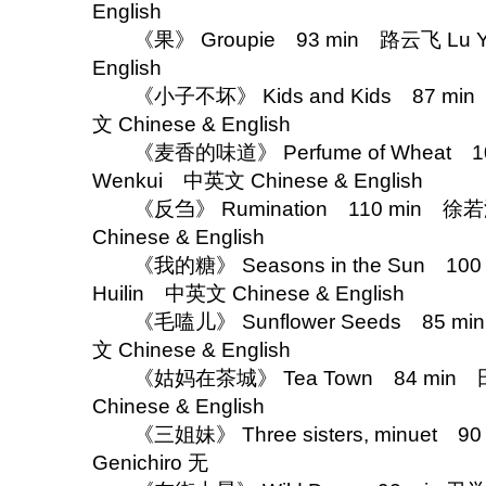
English
《果》 Groupie 93 min 路云飞 Lu Yu
English
《小子不坏》 Kids and Kids 87 min
文 Chinese & English
《麦香的味道》 Perfume of Wheat 10
Wenkui 中英文 Chinese & English
《反刍》 Rumination 110 min 徐若
Chinese & English
《我的糖》 Seasons in the Sun 100
Huilin 中英文 Chinese & English
《毛嗑儿》 Sunflower Seeds 85 min
文 Chinese & English
《姑妈在茶城》 Tea Town 84 min 田爱
Chinese & English
《三姐妹》 Three sisters, minuet 
Genichiro 无