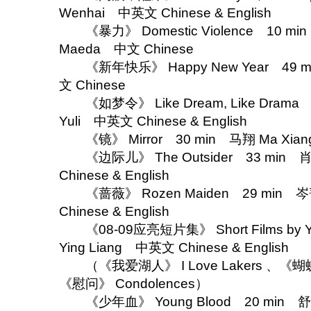
Wenhai 中英文 Chinese & English
《暴力》 Domestic Violence 10 min
Maeda 中文 Chinese
《新年快乐》 Happy New Year 49 m
文 Chinese
《如梦令》 Like Dream, Like Drama 
Yuli 中英文 Chinese & English
《镜》 Mirror 30 min 马翔 Ma Xian
《边际儿》 The Outsider 33 min 肖
Chinese & English
《蔷薇》 Rozen Maiden 29 min 岑菁
Chinese & English
《08-09应亮短片集》 Short Films by Yi
Ying Liang 中英文 Chinese & English
（《我爱湖人》 I Love Lakers 、《蝴蝶
《慰问》 Condolences）
《少年血》 Young Blood 20 min 舒