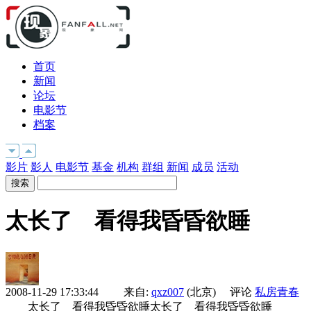
首页
新闻
论坛
电影节
档案
影片
影人
电影节
基金
机构
群组
新闻
成员
活动
太长了 看得我昏昏欲睡
2008-11-29 17:33:44 来自:
qxz007
(北京) 评论
私房青春
太长了 看得我昏昏欲睡太长了 看得我昏昏欲睡