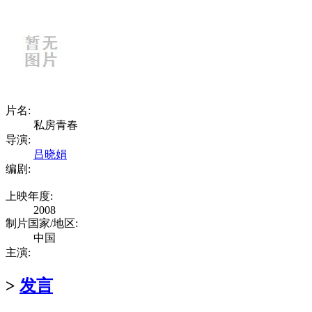
片名:
私房青春
导演:
吕晓娟
编剧:
上映年度:
2008
制片国家/地区:
中国
主演:
>
发言