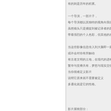
有的则是历年的积累。
一个导演，一部片子，
每个导演都以其独特的视角向我们
虽然镜头只是捕捉到被记录者的
带着强烈的个人色彩，但其他的
当这些影像信息传入到大脑即一
或许会对你有所触动
有古老文明的土地，在现代的进
繁华与贫瘠共有，梦想与现实交
当你很难定义影片
说明它原来就不需要被定义
多通化就是它的性格。
影片展映部分：