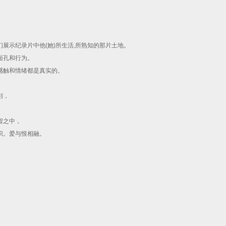
展示纪录片中他(她)所生活,所熟知的那片土地。
面孔和行为。
感触和情绪都是真实的。
刻，
程之中，
织。爱与恨相融。