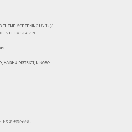
THEME, SCREENING UNIT (I)”
NDENT FILM SEASON
009
AD, HAISHU DISTRICT, NINGBO
材中反复搜索的结果。