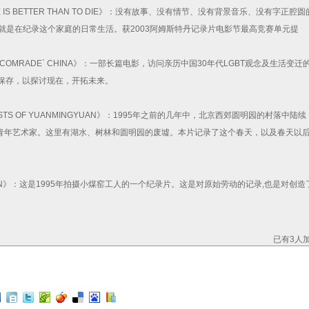
E IS BETTER THAN TO DIE》：没有故事、没有情节、没有背景音乐、没有字正腔圆
就是在纪录这个家庭的日常生活。获2003阿姆斯特丹记录片电影节最高竞赛单元提
A,`COMRADE` CHINA》：一部长篇电影，访问亲历中国30年代LGBT观念及生活变迁
和保存，以探讨现在，开拓未来。
STS OF YUANMINGYUAN》：1995年之前的几年中，北京西郊圆明园的村落中陆续
青年艺术家。这里有湖水、树林和圆明园的废墟。本片记录了这个春天，以及春天以
NTAIN》：这是1995年拍摄小煤窑工人的一个纪录片。这是对原始劳动的记录,也是对创造
已有3人