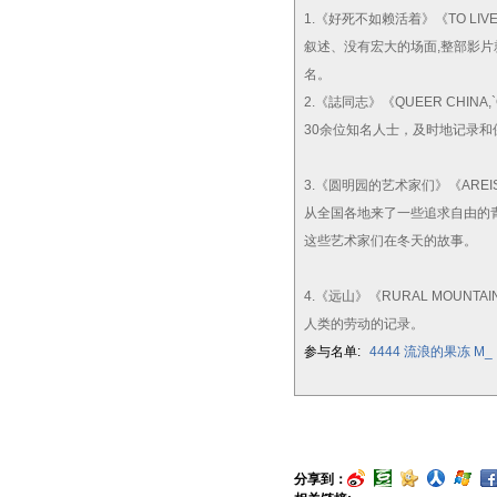
1.《好死不如赖活着》《TO LIV
叙述、没有宏大的场面,整部影片
名。
2.《誌同志》《QUEER CHIN
30余位知名人士，及时地记录
3.《圆明园的艺术家们》《AREI
从全国各地来了一些追求自由的
这些艺术家们在冬天的故事。
4.《远山》《RURAL MOU
人类的劳动的记录。
参与名单:
4444
流浪的果冻
M_
分享到：