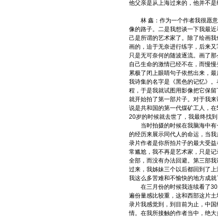
他父亲是从上海过来的，他并不是
林 鑫：作为一个作者我很愿意
像的路子。二是我想谈一下我最近
己是所谓的艺术家了。除了绘画我
画的，迫于无奈进行练字，后来又
只是无可奈何的随波逐流。画了那
自己生命的激情已经不在，而慢慢
累极了闭上眼睛句子依然出来，最
我诗集的名字是《黑色的记忆》。
程，于是我就试图用影像把它保留
就开始拍了第一部片子。对于我来
说是共和国的第一代煤矿工人，在
20岁的时候就去世了，我最终找到
当时拍摄的时候在我脑海中有一
的经历来展示同代人的命运，当我
录片作者是你所拍片子的最大受益
常尴尬，我不再是艺术家，只是记
全部，而没有办法回避。第三部我
过来，我姊妹三个以后都回到了上
我这么多苦难和不愉快的地方成就
在三月份的时候我连续看了30
遍份量感比较重，这和西部这片土
录片我感觉到，到目前为止，中国
情。在我所接触的作者当中，绝大