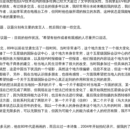
但是我想包括DV技术在内的很多经典已经大大超过了文学的现实性。当我拿起DV机
的朋友，有过很多交流，在过去的很多年以来，我经常用分水岭来概括我的状态，我
作者，比如李军虎在电视台工作，但同时他也做所谓的独立的东西。这种状态是我能
作者的重要特点。
题，议题分别有主要的发言人，然后我们做一些交流。
题一：目前的创作状况。”希望有创作或者有观感的人尽量开口说话。
，89年以前在甘肃生活了一段时间。当时非常凑巧，这个地方发生了一个很大变化
修了一个五星级的国际会议中心，这个地方本身非常穷，这个五星级国际会议中心的
央视到各大报纸媒体，以及纽约时报都做了一些报道，他们报道的内容说这个地方由
由于电子商务的建立，给当地人民生活带来了很大的改变。当时我参加过一些具体的
就想，这是中国当下状况的一个缩影，虽然这个地方很偏僻，信息不发达，但这一年
面镜子。另外，我在当地认识很多朋友，也很有感情，一方面我希望把当地人的生活
希望拍摄一个关于五星级国际会议中心真正起到的作用和宣传之间的差异。
时的想法就是在当地拍一系列的片子，每一个片子都是针对当地某一方面的状况、某
现在已经完成了两部。但我现在这个想法已经发生变化了，最开始我想拍五星级会议
想法了，因为我觉得能力达不到，也没有办法进行突破。最后我全部拍摄的东西转移
活方面，目前系列完成了两部片子，第一个片子是《信仰》，第二个片子是《马大夫
基本状态以及近些年的变化。我以一个外来人的身份进来这个地方八九年的时间，随
材是无限多的，可以无限拍下去，但因为可能个人的能力或者个人的经历有限，我不
元的，他在80年代是画画的，而且出过一本诗集，2004年开始拍纪录片。据我的