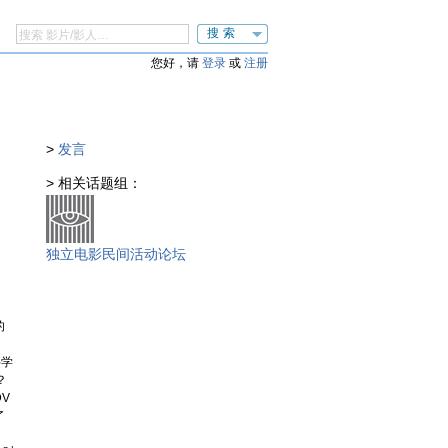
搜索
您好，请
登录
或
注册
>
发言
> 相关话题组：
独立电影民间活动论坛
的
科学
？
V
了