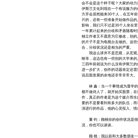
会不会是这个样子呢？大家的动力
伊斯兰文化到现在一个有说服力的
方开会居然能来30个人，在五年
片的，还有一些准备开始做作品的
影响，我们只不过是30个人坐在
一年累计起来的分歧和矛盾随着时
独立作者又不愿意为它修改，别的
的片子不是为电视台去做的。这些
合，分歧状况还是相当的严重。
我这么讲并不是悲观，从宏观上
映等，这边也有一些别的大学来的
三四年前就说为什么没有伊斯兰的
进一步扩大，创作的话题肯定还需
说后面发展的余地还非常非常大。
林 鑫：当一个事情成为显学的时
都不做诗人了，就开始买股票，在
作，真正的作者是为这个媒介而生
要的不是要看到有多大的队伍，而
演进行的作品，他的心灵投入、情
董 钧：顾桃你的创作状况是很
况，你也可以谈谈。
顾 桃：我以前和大多数朋友一