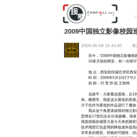
2009中国独立影像校
2009-06-08 16:43:40 来自: 
至今，“2009中国独立影像校
20多天前的西安，有一次研讨
地 点：西安纺织城艺术区西安
时 间：2009年5月10日下午2：
协 助：闫 雪 郑 拓 王智炜
岳路平：大家看这面墙，从1999
画、雕塑等，我是这次展览的策展
片子也作为展览的作品进行了播放
我从这个角度谈谈我对独立影像的
思维在17世纪左右分道扬镳，很
我觉得新的感受力是今天来把握世
技术我想它也是用的降低成本提高
非常多的视觉、经验的可能性，但