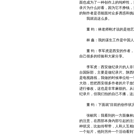
面也成为了一种创作上的纯粹性，
录片为什么好看，因为它不挣钱，
的制作者是否能面对众多诱惑和挑
我就说这么多。
董 钧：林老师刚才说的是他艺
林 鑫：我的谋生工作是中国人
董 钧：李军虎是西安的作者，
自己很多的经验和大家分享。
李军虎：西安做纪录片的人非常
台国际部，主要是做纪录片。陕西
是电视路线，我做的时候单位给一
大劲，想把西安很多作者的片子放
进行修改，这也是非常麻烦的。从
纪录片，但我们拍的自己不播，这
董 钧：下面就“目前的创作状况
张献民：我看到的一方面像林鑫
的注意，在西部本身内部引起的注
种状况，比如传帮带，人和人互相
一个短片，他到另外一个活动看到