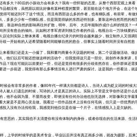
还有多大？80后的小孩动力会有多大？我有一些怀疑的态度。从整个西部宏观上来看
作品都没有，虽然跟以前比好像有某种程度的繁荣，甚至能在这个地方开会，在这个
前觉得可能还到不了这个情况，而且有西部这么多的作者，也有梯队感，有前辈，有做
人，多多少少有一些梯队感，但是我觉得缺的东西还特别多，要靠这种自然而然的相
里面，靠这种自然的影响再往外扩散，明年、后年、大后年能制作成什么样的情况？一
间并没有愈合的倾向。比如刚才李军虎讲到独立作者的作品，电视台出一万块钱要的
人议论到实际上整体来看，电视台播出纪录片的时段会越来越少，独立制作人又强调
分歧一开始有的人还希望随着时间能够自然的愈合，但事实上随着时间并没有自然愈
来看我们还是太一小撮了，我和董均商量今天议题的时候，第二个议题做活动、做
人，他们以后可能还想做这样的活动个，但我觉得这只是一部分。就创作本身来讲，
作品？现在可能比以前要好一些，但还是觉得有很多的分歧依然存在，创作群体还需
要进一步前进，我觉得有那么多事情没有人进行严肃的探讨。这是我的一些看法，就
候会有非常多的作者，像80年代一样满大街都是诗人，当诗人成为贬义词的时候大
诗人被人们遗忘的时候，写诗的人才是真正的诗人。实际上不管是文学创作还是什么
的，他不会因为显、不显而改变，即便没有任何办法他也别无选择，对影像和文学最
看大家是不是用心灵去做。我看过一些作品技术上没有任何毛病，但只是一些优秀的
感投入没有办法传给我，我感觉到他仅仅是在做一个片子，在情感投入上是欠缺的。
有意思的，其实我也不太清楚你有没有体制内的身份，或者你现在的生活来源、生活
样，上学的时候学的是美术专业，毕业以后并没有真正画多少画，就改为摄影，后来