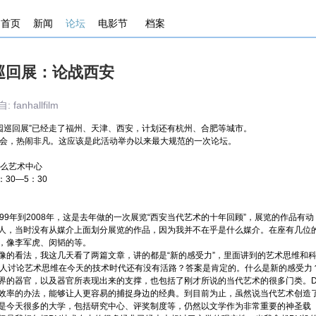
首页
新闻
论坛
电影节
档案
园巡回展：论战西安
fanhallfilm
园巡回展”已经走了福州、天津、西安，计划还有杭州、合肥等城市。
会，热闹非凡。这应该是此活动举办以来最大规范的一次论坛。
么艺术中心
30—5：30
年到2008年，这是去年做的一次展览“西安当代艺术的十年回顾”，展览的作品有动
人，当时没有从媒介上面划分展览的作品，因为我并不在乎是什么媒介。在座有几位
，像李军虎、闵韬的等。
看法，我这几天看了两篇文章，讲的都是“新的感受力”，里面讲到的艺术思维和
多人讨论艺术思维在今天的技术时代还有没有活路？答案是肯定的。什么是新的感受力
界的器官，以及器官所表现出来的支撑，也包括了刚才所说的当代艺术的很多门类。D
效率的办法，能够让人更容易的捕捉身边的经典。到目前为止，虽然说当代艺术创造
是今天很多的大学，包括研究中心、评奖制度等，仍然以文学作为非常重要的神圣载