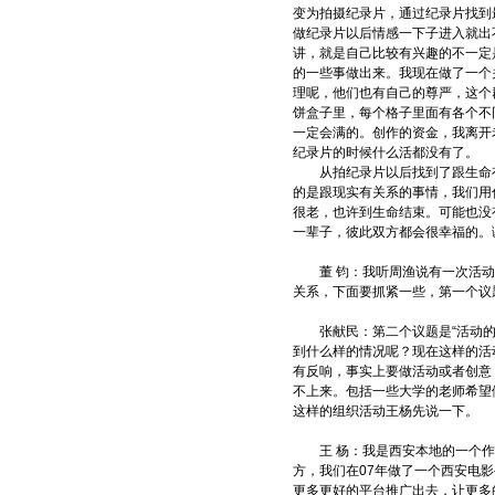
变为拍摄纪录片，通过纪录片找到
做纪录片以后情感一下子进入就出
讲，就是自己比较有兴趣的不一定
的一些事做出来。我现在做了一个
理呢，他们也有自己的尊严，这个
饼盒子里，每个格子里面有各个不
一定会满的。创作的资金，我离开
纪录片的时候什么活都没有了。
从拍纪录片以后找到了跟生命有
的是跟现实有关系的事情，我们用
很老，也许到生命结束。可能也没
一辈子，彼此双方都会很幸福的。
董 钧：我听周渔说有一次活动
关系，下面要抓紧一些，第一个议
张献民：第二个议题是“活动的开
到什么样的情况呢？现在这样的活
有反响，事实上要做活动或者创意
不上来。包括一些大学的老师希望
这样的组织活动王杨先说一下。
王 杨：我是西安本地的一个作
方，我们在07年做了一个西安电
更多更好的平台推广出去，让更多