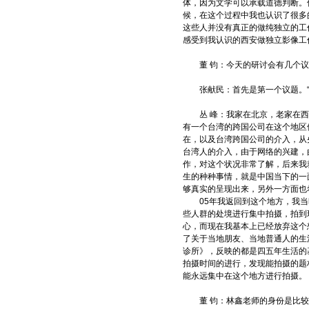
体，因为文学可以承载道德判断。
候，在这个过程中我也认识了很多
这些人并没有真正的做纯独立的工
感受到我认识的西安做独立影像工
董 钧：今天的研讨会有几个议
张献民：首先是第一个议题。“议
丛 峰：我家在北京，老家在西北
有一个台湾的跨国公司在这个地区
在，以及台湾跨国公司的介入，从
台湾人的介入，由于网络的兴建，
作，对这个状况非常了解，后来我
生的种种事情，就是中国当下的一
够真实的呈现出来，另外一方面也
05年我返回到这个地方，我当
些人群的处境进行集中拍摄，拍到
心，而现在我基本上已经放弃这个
了关于当地朋友、当地普通人的生
诊所》，反映的都是四五年生活的
拍摄时间的进行，发现能拍摄的题
能永远集中在这个地方进行拍摄。
董 钧：林鑫老师的身份是比较多