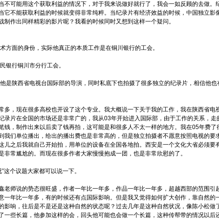
当不可能用这个获取利益的情况下，对于我来说做好就行了，我会一如反顾的去做。
当它不能获取利益的时候就变得非常纯粹。当纪录片有经济效益的时候，中国独立影
战制作出同样精彩的影片呢？我看的时候同时又想到这样一个疑问。
术方面的身份，实际他真正的本质工作是在铜川银行的工会。
民银行铜川市分行工会。
他是陕西省电视台国际部的导演，同时私底下也拍摄了很多独立的纪录片，相信他也
多，现在很多高校也开设了这个专业。我大概说一下关于我的工作，我在陕西省电
纪录片在全国的市场还是非常广的，我从03年开始进入国际部，由于工作的关系，走
笔钱，制作出来以后卖了钱再拍，这可能是和很多人不太一样的地方。我在05年费了
到我们单位播出，给出的播出费也是非常高的，但是独立拍摄者不愿意按照电视的要
这儿之后我就自己开始拍，用单位的设备在全国各地拍。西安是一个文化大省必须要
是非常尴尬的。而现在很多作者大家慢慢抱成一团，也是非常欣慰的了。
”这个议题大家都可以说一下。
老师说的势态很旺盛，作者一年比一年多，作品一年比一年多，超越西部的范围引
意一年比一年多，有的时候还有点国际影响。但是我又觉得如何扩大创作，靠自然的
的影响，往后是不是还是这种自然的状态呢？过去几年是这种自然状况，像陈小松做
了一些长篇，他参加这样的会，回头他可能也会做一个长篇，这种传帮带的情况以后