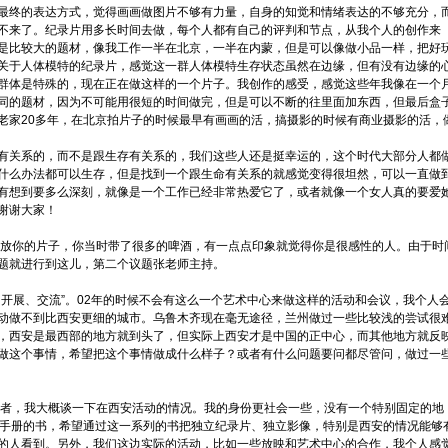
最终的表达方式，觉得画画做图片不够有力量，自身的知觉和情绪表达的不够充分，
不来了。纪录片用多长时间去做，每个人都有自己的评判和节点，从我个人的创作来
是比较大的题材，像我工作一半在北京，一半在内蒙，但是可以像做小品一样，把好
关于人体模特的纪录片，感觉这一群人体模特生存状态虽然在边缘，但有没有边缘的
群体是特殊的，现在正在做这样的一个片子。我创作的感受，感觉这些年我像在一个
同的题材，因为不可能用很短的时间做完，但是可以不断的往里面加东西，但最后盒
老家20多年，在北京拍片子的时候最早有画画的活，搞摄影的时候有商业摄影的活，
关系的，而不是跟生存有关系的，我们这些人还是挺幸运的，这个时代大部分人都
什么办法都可以生存，但是找到一个跟生命有关系的就感觉变得很坦然，可以一直做
有想到要多么深刻，就像是一个工作已经非常热爱它了，或者就像一个女人真的要爱
谢谢大家！
放你的片子，你当时带了很多的啤酒，有一点点印象就觉得你是很感性的人。由于时
题就进行到这儿，第二个议题张老师主持。
展、交流”。02年的时候不会有这么一个艺术中心来做这样的活动和会议，我个人
动做不到比西安更细的城市。乌鲁木齐现在毫无途径，兰州做过一些比较浅的尝试很
，西安是最西部的地方就到头了，但实际上西安才是中国的正中心，而其他地方就反
做这个事情，希望把这个事情做成什么样子？或者有什么问题要问都尽管问，做过一
者，我大概谈一下在西安活动的情况。我的身份更社会一些，没有一个特别固定的地
影手册的书，希望通过这一系列的书把独立纪录片、独立影像，特别是西安的情况能够
的人看到。另外，我们这边实际的活动，比如一些放映和艺术中心的合作，我个人感