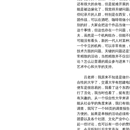
还有很大的余地，但是挺难开展的
能是被边缘化了，我觉得关键问题
些纪录片的人群，特别是在西安，
团作战，可以在酒吧、咖啡馆做小
别的好，大家会把这个作品当做一
这个事情，但这也存在一个问题，
夫，虽然是一个机构组办，但能不
可能没有看头，新的一代人对某种
一个中立的机构，可以非常有效，
技术方面的问题。关键的问题还是
常精致的活动，当然精致并不仅仅
论？怎么让普通的观众参与进来？
艺术中心和大学的支持。
吕老师：我原来不知道是做什么
合性的大学了，交通大学有想建电
便车是很容易的，我看了这个东西
行了丑化，我当时也看了，挺有意
有兴趣的。从一个综合性大学来讲
能从社会学的角度来谈，我们有很
调查，我写了一个66页的调查报
方便的。如果是单独的活动必须有
团委以及各个社团、文化产业中心
起一些讨论，也可以有一些小的赞
片，今天听到以后非常高兴，希望