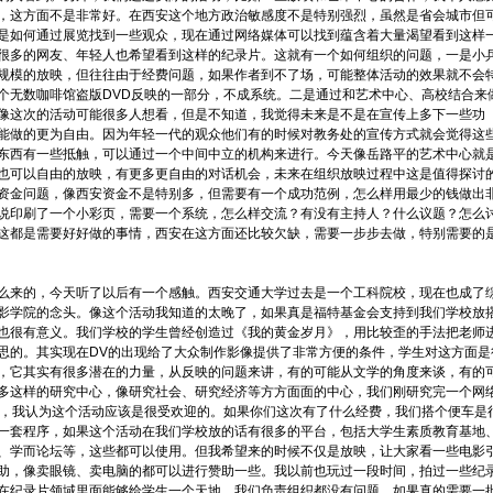
，这方面不是非常好。在西安这个地方政治敏感度不是特别强烈，虽然是省会城市但
是如何通过展览找到一些观众，现在通过网络媒体可以找到蕴含着大量渴望看到这样
很多的网友、年轻人也希望看到这样的纪录片。这就有一个如何组织的问题，一是小
规模的放映，但往往由于经费问题，如果作者到不了场，可能整体活动的效果就不会
个无数咖啡馆盗版DVD反映的一部分，不成系统。二是通过和艺术中心、高校结合来
像这次的活动可能很多人想看，但是不知道，我觉得未来是不是在宣传上多下一些功
能做的更为自由。因为年轻一代的观众他们有的时候对教务处的宣传方式就会觉得这
东西有一些抵触，可以通过一个中间中立的机构来进行。今天像岳路平的艺术中心就
也可以自由的放映，有更多更自由的对话机会，未来在组织放映过程中这是值得探讨
资金问题，像西安资金不是特别多，但需要有一个成功范例，怎么样用最少的钱做出
说印刷了一个小彩页，需要一个系统，怎么样交流？有没有主持人？什么议题？怎么
这都是需要好好做的事情，西安在这方面还比较欠缺，需要一步步去做，特别需要的
来的，今天听了以后有一个感触。西安交通大学过去是一个工科院校，现在也成了
影学院的念头。像这个活动我知道的太晚了，如果真是福特基金会支持到我们学校放
也很有意义。我们学校的学生曾经创造过《我的黄金岁月》，用比较歪的手法把老师
思的。其实现在DV的出现给了大众制作影像提供了非常方便的条件，学生对这方面是
，它其实有很多潜在的力量，从反映的问题来讲，有的可能从文学的角度来谈，有的
多这样的研究中心，像研究社会、研究经济等方方面面的中心，我们刚研究完一个网
告，我认为这个活动应该是很受欢迎的。如果你们这次有了什么经费，我们搭个便车是
一套程序，如果这个活动在我们学校放的话有很多的平台，包括大学生素质教育基地
、学而论坛等，这些都可以使用。但我希望来的时候不仅是放映，让大家看一些电影
助，像卖眼镜、卖电脑的都可以进行赞助一些。我以前也玩过一段时间，拍过一些纪
在纪录片领域里面能够给学生一个天地，我们负责组织都没有问题，如果真的需要一