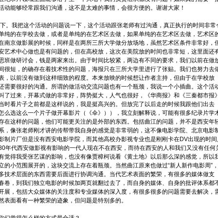
活动能够经常跟我们沟通，这不是太难的事情，会很方便的。谢谢大家！
下。我把这个活动的问题说一下，这个活动跟张老师有过沟通，真正执行的时间非常
单纯的在学校去做，或者是单纯的在艺术区去做，如果单纯的在艺术区去做，艺术区
在南京做影展的时候，同样是在两所三所大学做分放场地，虽然艺术区条件非常好，
安艺术中心做也是有问题的，但在高校放，这次在美院放的时间也非常短，这里面还
思班做研讨会，钱是两家来出。由于时间比较紧，两边有不同的要求，我们以前在做
间很短，的确存在着技术性的问题，海报只在三所大学里进行了张贴。我们也努力去
表，以前没有做到这样细致的程度。本来放映的时候想让作者主持，但由于在学校放
还需要很好的沟通。所谓的做活动交流问题也有一个瓶颈，我说一个小插曲。这个活
叫了过来，开幕式做的非常好，阵势挺大，人气也很好，《华商报》和《三秦都市报
当时看片子之前都是这样说的，我是挺高兴的。但放完了以后走的时候我跟他们出去
怎么选这么一个片子做开幕影片（《伞》）），我立刻解释说，可能有很多纪录片学
存在这样的问题，他们可能更关注的是外部的东西。包括曲江的问题，并不是西安年
系，像张老师刚才讲的传帮带我自身的感觉是非常弱的，这不像电影学院、北京电影
影制片厂但是没有西安电影学院，而其他高校办影视专业也是刚刚卡在DV出现的时间
80年代西安做影视有影响的一代人现在不在西安，而待在西安的人和我们又没有任何
有觉得我受张艺谋的影响，也没有像贾樟柯说看《黄土地》以后那么深的感觉，所以
立的小范围展开的，这块交流上存在着瓶颈。当然曲江原来也做过“新人新作电影周”
多技术层面的东西需要后面进行协调沟通。当代艺术表面的繁荣，有很多的媒体做支
春卷，到我们独立电影的时候加两页就翻过去了，而自身的媒体、自身的批评体系都
开展，包括大众媒体的关注度和专业媒体的深入度，有很多很多的问题需要去解决，
然表面看有一种繁荣的迹象，但问题是特别多的。