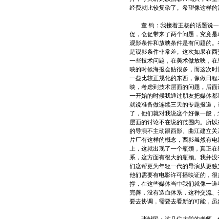
经费就比较复杂了。希望像这样的
董 钧：我接着王杨的话题说一
促，仓促带来了两个问题，究竟是
观影条件和放映条件是有问题的。
是观影条件非常差。这次如果在西
一些技术问题，在美术做放映，在
映的时候海报会贴很多，而这次时
一些比较正规化的东西，像做日程
映，考虑到技术层面的问题，后面
一开始的时候我通过朋友把媒体都
就说准备做连续三天的专题报道，
了，他们就对我说这个好像一般，
层面的讨论不在说的范围内。所以
的导演不主动跟西影、曲江建立关
片厂有这样的概念，西影虽然有电
上，这就出现了一个瓶颈，真正在
系，这方面有很大的瓶颈。我并没
们这帮更为年轻一代的导演从更独
他们需要有电影许可播映证的，很
撑，在这些媒体当中我们就像一道
完善，没有造血体系，这种交流、
要去协调，需要去看新的可能，虽