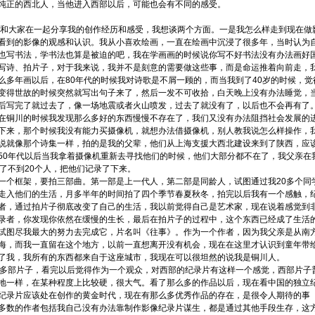
纯正的西北人，当他进入西部以后，可能也会有不同的感受。
和大家在一起分享我的创作经历和感受，我想谈两个方面。一是我怎么样走到现在做
看到的影像的观感和认识。我从小喜欢绘画，一直在绘画中沉浸了很多年，当时认为
也写书法，学书法也算是被迫的吧，我在学画画的时候说你写不好书法没有办法画好
写诗、拍片子，对于我来说，我并不是刻意的需要做这些事，而是命运推着向前走，
么多年画以后，在80年代的时候我对诗歌是不屑一顾的，而当我到了40岁的时候，觉
变得世故的时候突然就写出句子来了，然后一发不可收拾，白天晚上没有办法睡觉，
后写完了就过去了，像一场地震或者火山喷发，过去了就没有了，以后也不会再有了
在铜川的时候我发现那么多好的东西慢慢不存在了，我们又没有办法阻挡社会发展的
下来，那个时候我没有能力买摄像机，就想办法借摄像机，别人教我说怎么样操作，
说就像那个诗集一样，拍的是我的父辈，他们从上海支援大西北建设来到了陕西，应
50年代以后当我拿着摄像机重新去寻找他们的时候，他们大部分都不在了，我父亲在
了不到20个人，把他们记录了下来。
个框架，要拍三部曲。第一部是上一代人，第二部是同龄人，试图通过我20多个同
走入他们的生活，月多半年的时间拍了四个季节春夏秋冬，拍完以后我有一个感触，
者，通过拍片子彻底改变了自己的生活，我以前觉得自己是艺术家，现在说着感觉到
录者，你发现你依然在缓慢的生长，最后在拍片子的过程中，这个东西已经成了生活
试图尽我最大的努力去完成它，片名叫《往事》。作为一个作者，因为我父亲是从南
海，而我一直留在这个地方，以前一直想离开没有机会，现在在这里才认识到童年带
了我，我所有的东西都来自于这座城市，我现在可以很坦然的说我是铜川人。
多部片子，看完以后觉得作为一个观众，对西部的纪录片有这样一个感觉，西部片子
地一样，在某种程度上比较硬，很大气。看了那么多的作品以后，现在看中国的独立
纪录片应该处在创作的黄金时代，现在有那么多优秀作品的存在，是很令人期待的事
多数的作者包括我自己没有办法靠制作影像纪录片谋生，都是通过其他手段生存，这