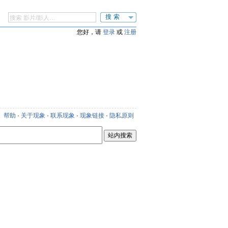
搜索
您好，请
登录
或
注册
新
帮助
·
关于现象
·
联系现象
·
现象链接
·
隐私原则