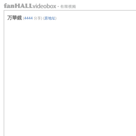
万華鏡
(
4444
分享) (
原地址
)