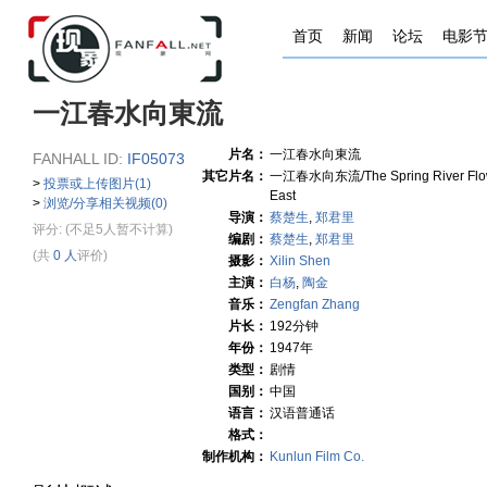
首页
新闻
论坛
电影
一江春水向東流
片名：
一江春水向東流
FANHALL ID:
IF05073
其它片名：
一江春水向东流/The Spring River Flo
>
投票或上传图片(1)
East
>
浏览/分享相关视频(0)
导演：
蔡楚生
,
郑君里
评分:
(不足5人暂不计算)
编剧：
蔡楚生
,
郑君里
(共
0 人
评价)
摄影：
Xilin Shen
主演：
白杨
,
陶金
音乐：
Zengfan Zhang
片长：
192分钟
年份：
1947年
类型：
剧情
国别：
中国
语言：
汉语普通话
格式：
制作机构：
Kunlun Film Co.