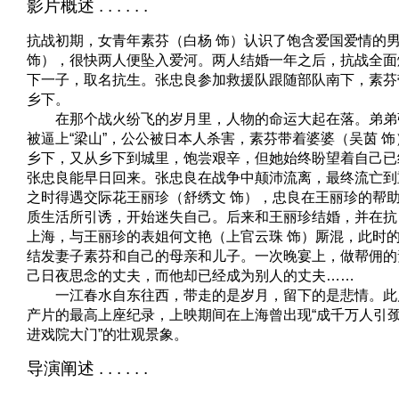
影片概述 . . . . . .
抗战初期，女青年素芬（白杨 饰）认识了饱含爱国爱情的
饰），很快两人便坠入爱河。两人结婚一年之后，抗战全面
下一子，取名抗生。张忠良参加救援队跟随部队南下，素芬
乡下。
在那个战火纷飞的岁月里，人物的命运大起在落。弟弟张
被逼上“梁山”，公公被日本人杀害，素芬带着婆婆（吴茵 
乡下，又从乡下到城里，饱尝艰辛，但她始终盼望着自己已
张忠良能早日回来。张忠良在战争中颠沛流离，最终流亡到
之时得遇交际花王丽珍（舒绣文 饰），忠良在王丽珍的帮
质生活所引诱，开始迷失自己。后来和王丽珍结婚，并在抗
上海，与王丽珍的表姐何文艳（上官云珠 饰）厮混，此时
结发妻子素芬和自己的母亲和儿子。一次晚宴上，做帮佣的
己日夜思念的丈夫，而他却已经成为别人的丈夫……
一江春水自东往西，带走的是岁月，留下的是悲情。此
产片的最高上座纪录，上映期间在上海曾出现“成千万人引
进戏院大门”的壮观景象。
导演阐述 . . . . . .