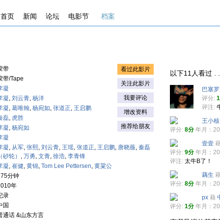
首页
新闻
论坛
电影节
档案
胶带
看过此影片
以下11人看过 . . . 
胶带/Tape
关注此影片
李凝
巴塞罗
我要评论
李凝
,
刘云青
,
杨洋
评分:
评注:
李凝
,
葛唯翰
,
杨宛如
,
张道正
,
王启鹏
增改资料
秦磊
,
虎胜
王小核
推荐给朋友
李凝
,
杨宛如
评分:
8分
年月：201
李凝
壹壹
李凝
,
从军
,
张熙
,
刘云青
,
王瑶
,
张道正
,
王启鹏
,
唐晓薇
,
秦磊
评分:
9分
年月：201
（砂轮）
,
万勇
,
文青
,
徐浩
,
李青锋
评注:
太牛B了！
李凝
,
崔健
,
黄锦
,
Tom Lee Pettersen
,
黄粱公
藕生
175分钟
评分:
8分
年月：201
2010年
纪录
px
藉
中国
评分:
1分
年月：201
普通话 &山东方言