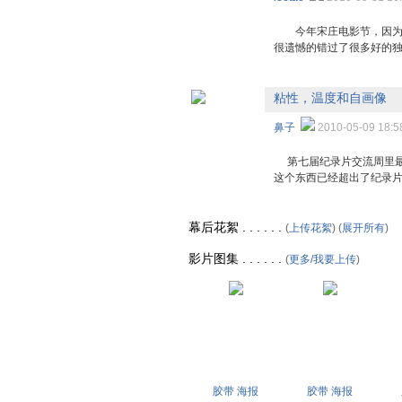
今年宋庄电影节，因为时
很遗憾的错过了很多好的独
粘性，温度和自画像
鼻子
2010-05-09 18
第七届纪录片交流周里最
这个东西已经超出了纪录片
幕后花絮 . . . . . .
(
上传花絮
) (
展开所有
)
影片图集 . . . . . .
(
更多/我要上传
)
胶带 海报
胶带 海报