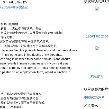
李凝导演的其它影片 . 
4：3 ，PAL，Mini DV
凌云焰身体影像实验室
迷和疯狂的境地。
处胶着……无处不与它共鸣、共生。
注定成为荒诞中的荒诞，以及最终走向徒劳与尴尬。
1966/1986/2006
极端行为中，
达到了与“超现实”浑然一体的艺术境界。
向一张求职表格，被迫地运行于国家机器之上。
of tape reached the point of obsession and madness: it was
e, in my works and in the depths of my thoughts...
I am doing is destined to become ridiculous and absurd.
 major events in many countries and my own extreme
riage of reality and surreal art into a seamless realm.
to pasted on an employment form, forced to function in
未完成2号
收录该影片的片单 . .
生活，而非传统纪录片的表面真实。
中国独立纪录片
出那些离奇的情节与发生的巧合。
探索的实验精神，而不在于表面形式。
相关资讯 . . . . . 
损坏，2次被审查，