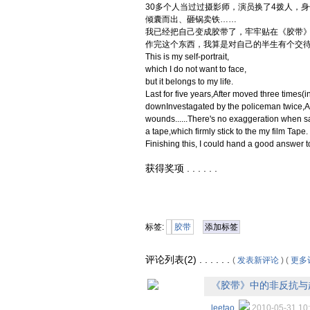
30多个人当过过摄影师，演员换了4拨人，身
倾囊而出、砸锅卖铁……
我已经把自己变成胶带了，牢牢贴在《胶带
作完这个东西，我算是对自己的半生有个交
This is my self-portrait,
which I do not want to face,
but it belongs to my life.
Last for five years,After moved three time
downInvestagated by the policeman twice,A
wounds......There's no exaggeration when s
a tape,which firmly stick to the my film Tape.
Finishing this, I could hand a good answer to
获得奖项 . . . . . .
标签:
胶带
添加标签
评论列表(2) . . . . . .
(
发表新评论
) (
更多
《胶带》中的非反抗与
leetao
2010-05-31 1