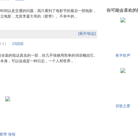
你可能会喜欢的影片 . 
间以及交通的问题，我只看到了电影节的最后一部电影，
立电影，尤其李凝大哥的《胶带》。不幸中的...
[展开/收起]
:58:41
15回应
全面的抵达真实的一部，你几乎很难用简单的词语概括它。
夜半歌声
本身，可以说成是一种日志，一个人和世界...
切肤之爱
胶带 海报