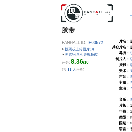
胶带
片名：
FANHALL ID:
IF03572
其它片名：
>
投票或上传图片(3)
导演：
>
浏览/分享相关视频(0)
制片人：
8.36
/10
评分:
摄影：
(共
11 人
评价)
美术：
声音：
剪辑：
主演：
音乐：
片长：
年份：
类型：
国别：
语言：