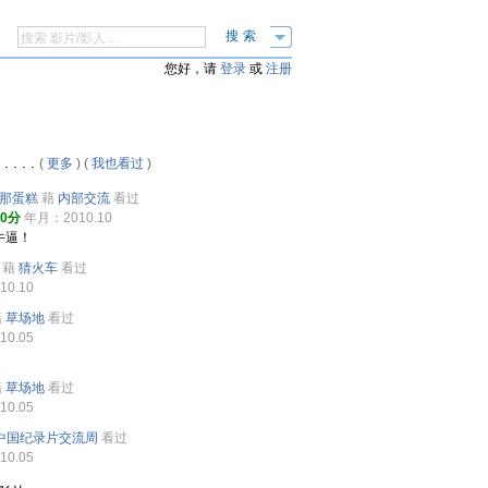
搜索
您好，请
登录
或
注册
. . .
(
更多
) (
我也看过
)
那蛋糕
藉
内部交流
看过
10分
年月：2010.10
牛逼！
藉
猜火车
看过
0.10
藉
草场地
看过
0.05
藉
草场地
看过
0.05
中国纪录片交流周
看过
0.05