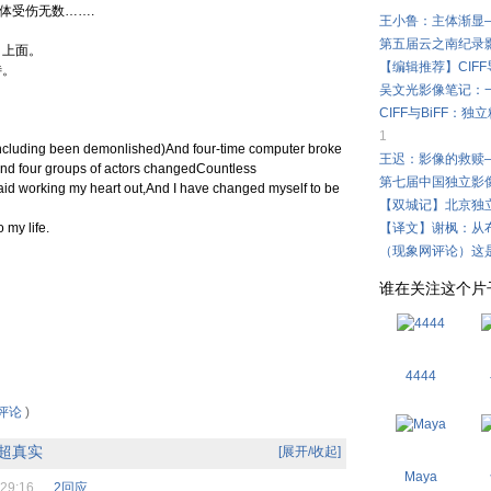
体受伤无数…….
王小鲁：主体渐显
第五届云之南纪录影
》上面。
【编辑推荐】CIF
待。
吴文光影像笔记：
CIFF与BiFF：
1
s(including been demonlished)And four-time computer broke
王迟：影像的救赎
nd four groups of actors changedCountless
第七届中国独立影像
aid working my heart out,And I have changed myself to be
【双城记】北京独
 my life.
【译文】谢枫：从
（现象网评论）这
谁在关注这个片子 . .
4444
评论
)
超真实
[展开/收起]
Maya
0:29:16
2回应