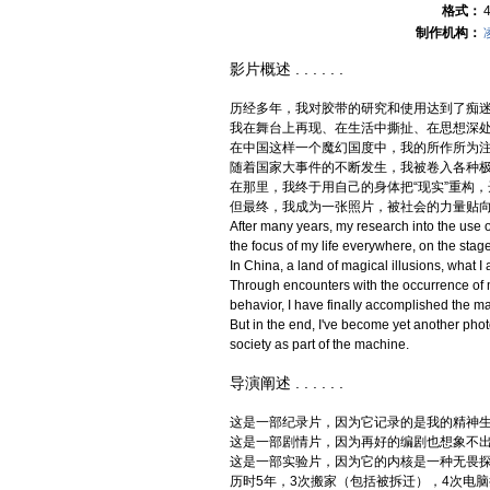
格式：
制作机构：
影片概述 . . . . . .
历经多年，我对胶带的研究和使用达到了痴
我在舞台上再现、在生活中撕扯、在思想深
在中国这样一个魔幻国度中，我的所作所为
随着国家大事件的不断发生，我被卷入各种
在那里，我终于用自己的身体把“现实”重构，
但最终，我成为一张照片，被社会的力量贴
After many years, my research into the use 
the focus of my life everywhere, on the stag
In China, a land of magical illusions, what 
Through encounters with the occurrence of
behavior, I have finally accomplished the mar
But in the end, I've become yet another pho
society as part of the machine.
导演阐述 . . . . . .
这是一部纪录片，因为它记录的是我的精神
这是一部剧情片，因为再好的编剧也想象不
这是一部实验片，因为它的内核是一种无畏
历时5年，3次搬家（包括被拆迁），4次电脑