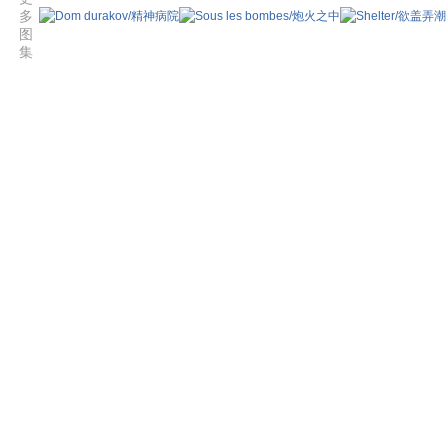
多
图
集