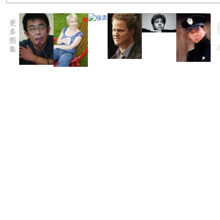
更
多
图
集