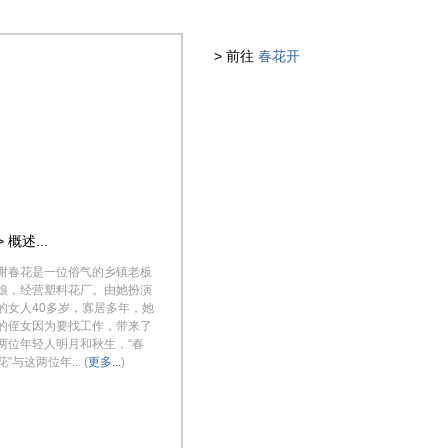
> 前往
春花开
> 概述...
谢春花是一位俗气的乡镇老板
娘，经营塑料花厂。由她扮演
的女人40多岁，寡居多年，她
的侄女因为要找工作，带来了
两位年轻人明月和秋生，“春
花”与这两位年... (
更多...
)