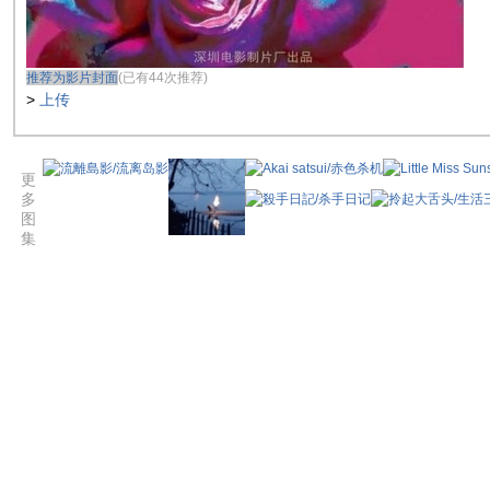
推荐为影片封面
(已有44次推荐)
>
上传
更
多
图
集