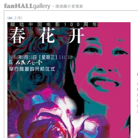
(
ac
上传)