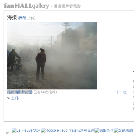
海报
(
网管
上传)
推荐为影片封面
(已有44次推荐)
下一张
>
上传
更