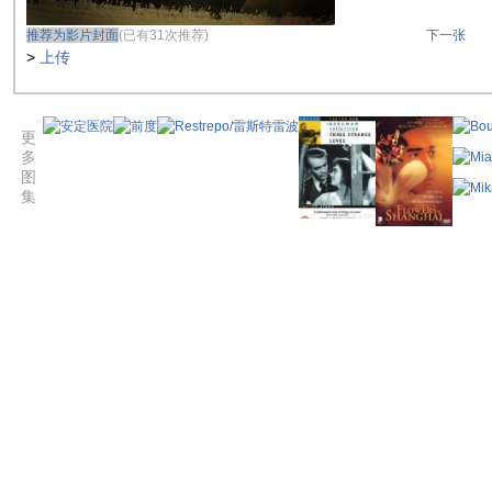
推荐为影片封面
(已有31次推荐)
下一张
>
上传
更
多
图
集