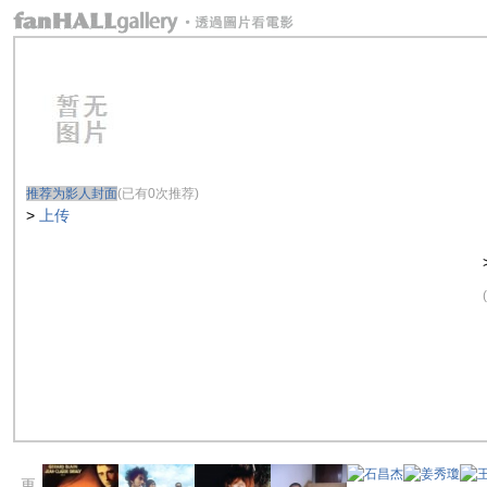
推荐为影人封面
(已有0次推荐)
>
上传
(
更