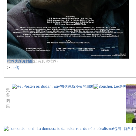
推荐为影片封面
(已有18次推荐)
>
上传
更
多
图
集