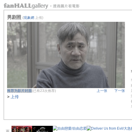
男剧照
(
現象網
上传)
推荐为影片封面
(已有23次推荐)
上一张
下一张
>
上传
更