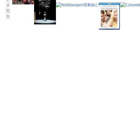
多
图
集