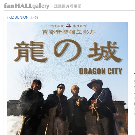
(
KIDSUNION
上传)