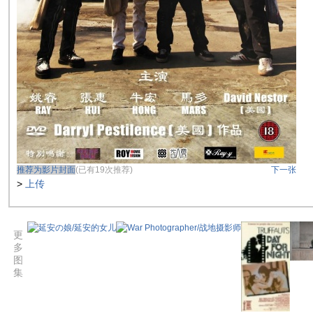
推荐为影片封面
(已有19次推荐)
下一张
>
上传
更
多
图
集