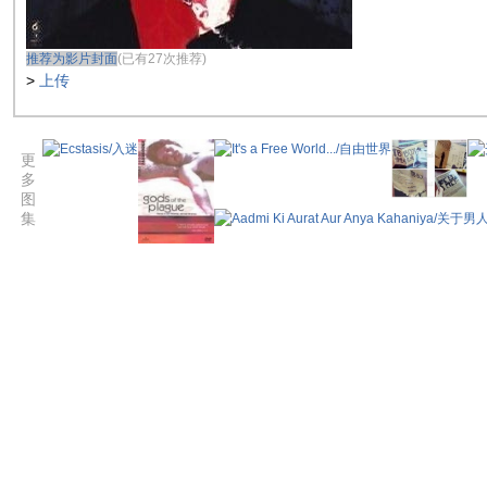
推荐为影片封面
(已有27次推荐)
>
上传
更
多
图
集