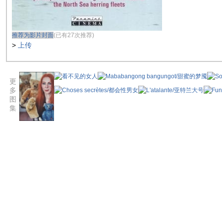
推荐为影片封面
(已有27次推荐)
>
上传
更
多
图
集