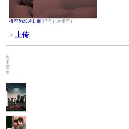
推荐为影片封面
(已有14次推荐)
>
上传
更
多
图
集