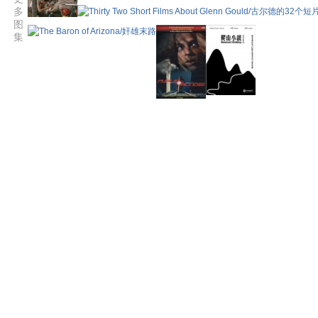
多
图
集