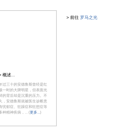
> 前往
罗马之光
> 概述...
年过三十的安德鲁斯曾经是红
极一时的大牌明星，但表面光
鲜的背后却是沉重的压力。不
久，安德鲁斯就被医生诊断患
有忧郁症、狂躁症和狂想症等
多种精神疾病，... (
更多...
)