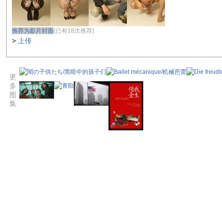
推荐为影片封面
(已有18次推荐)
>
上传
更
多
图
集