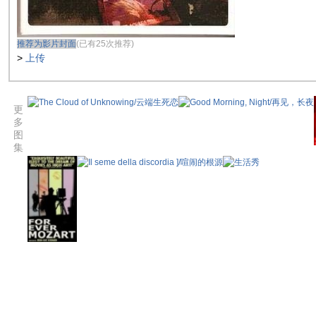
推荐为影片封面
(已有25次推荐)
>
上传
更
多
图
集