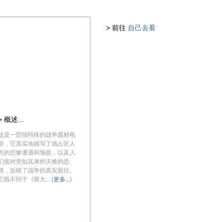
> 前往
自己去看
> 概述...
这是一部很特殊的战争题材电
影，它真实地描写了德占区人
民的悲惨遭遇和场面，以及人
们面对突如其来的灾难的恐
惧，反映了战争的真实面目。
它既不同于《斯大... (
更多...
)