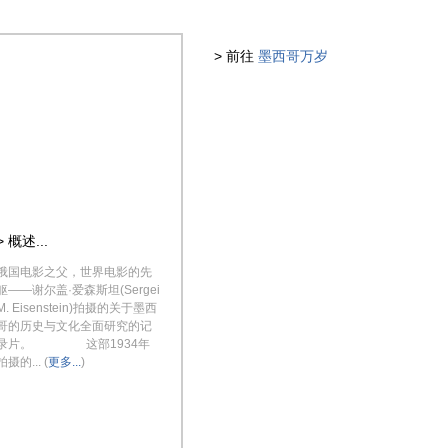
> 前往
墨西哥万岁
> 概述...
俄国电影之父，世界电影的先
躯——谢尔盖·爱森斯坦(Sergei
M. Eisenstein)拍摄的关于墨西
哥的历史与文化全面研究的记
录片。 这部1934年
拍摄的... (
更多...
)