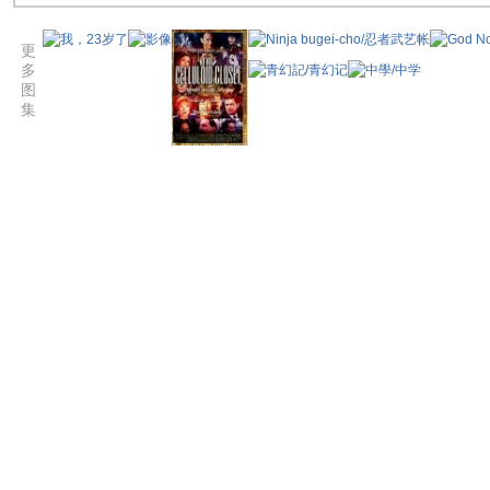
更
多
图
集