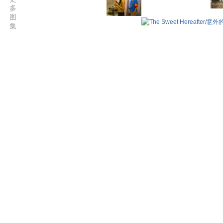
多
图
集