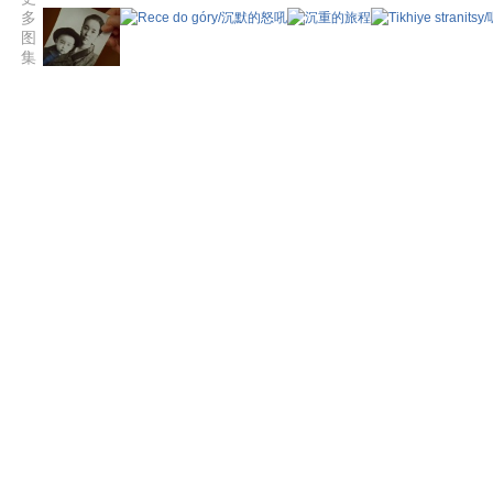
多
图
集