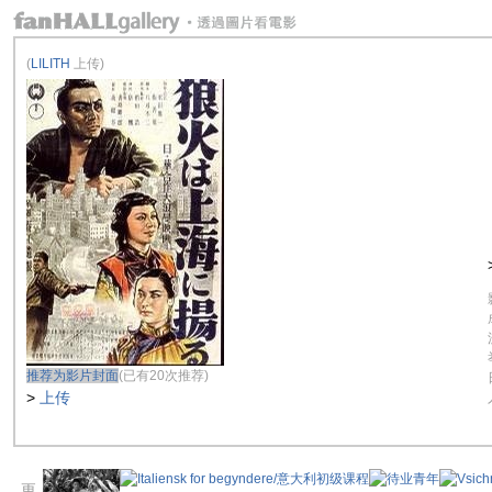
(
LILITH
上传)
推荐为影片封面
(已有20次推荐)
>
上传
更