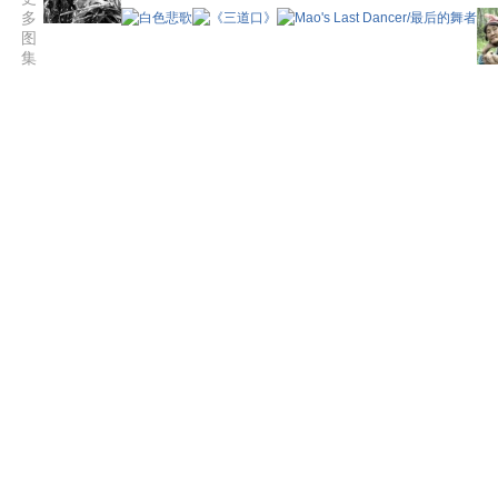
多
图
集