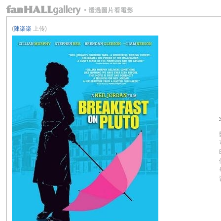
(
陳楽楽
上传)