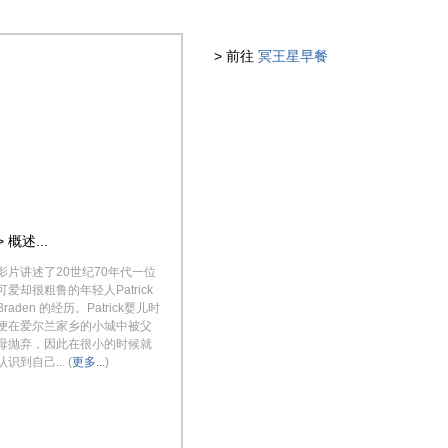
> 前往
冥王星早餐
> 概述...
影片讲述了20世纪70年代一位
可爱却很粗鲁的年轻人Patrick
Braden 的经历。Patrick婴儿时
便在爱尔兰家乡的小城中被父
母抛弃，因此在很小的时候就
认识到自己... (
更多...
)