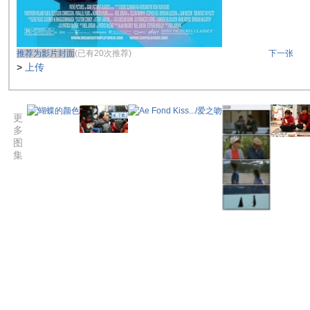
推荐为影片封面
(已有20次推荐)
下一张
>
上传
更
多
图
集