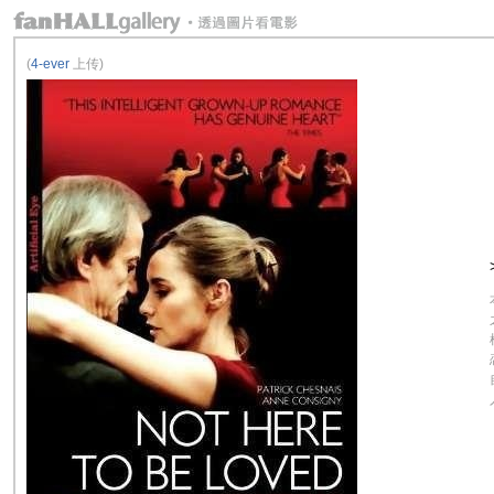
(
4-ever
上传)