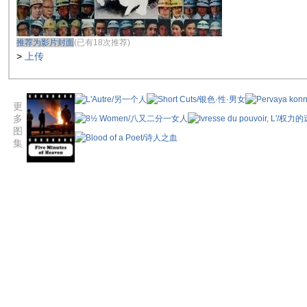
推荐为影片封面
(已有18次推荐)
>
上传
更
多
图
集