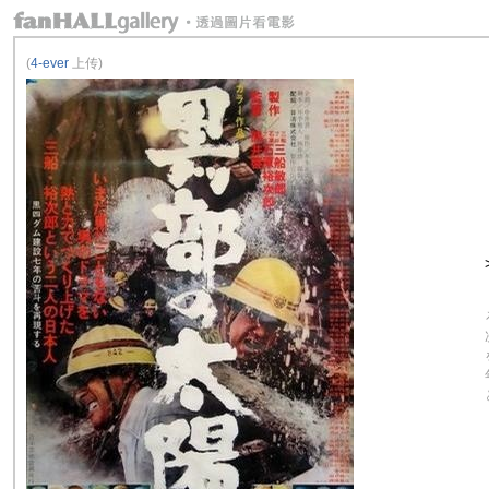
(
4-ever
上传)