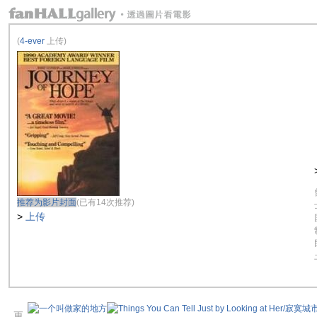
(
4-ever
上传)
推荐为影片封面
(已有14次推荐)
>
上传
更