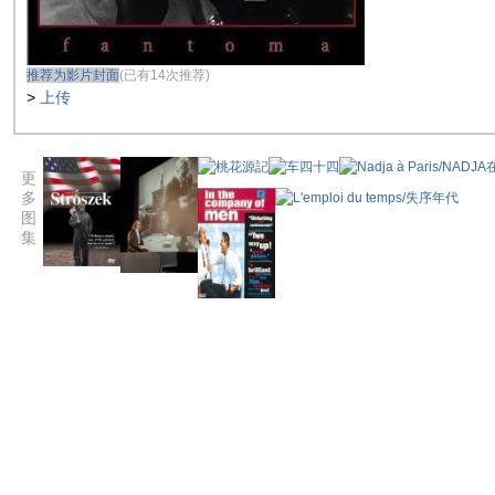
推荐为影片封面
(已有14次推荐)
>
上传
更
多
图
集