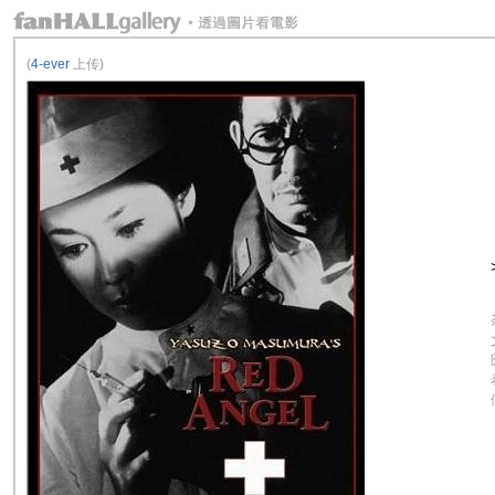
(
4-ever
上传)