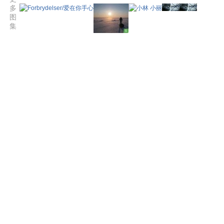
多
图
集