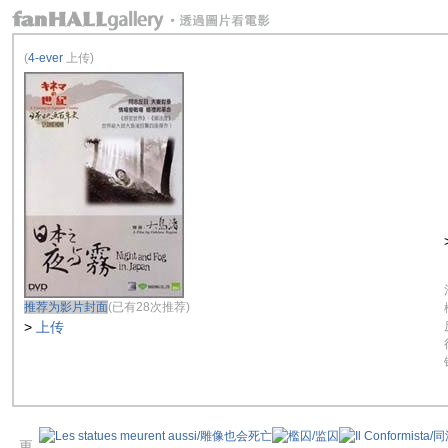
(
4-ever
上传)
推荐为影片封面
(已有28次推荐)
>
上传
更