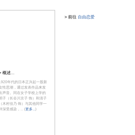
> 前往
自由恋爱
> 概述...
1920年代的日本正兴起一股新
女性思潮，通过发表作品来发
出声音。同在女子学校上学的
明子（长谷川京子 饰）和清子
（木村佳乃 饰）与其他同学一
样深受感染，... (
更多...
)