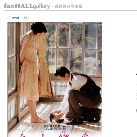
(
4-ever
上传)