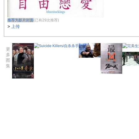
推荐为影片封面
(已有29次推荐)
>
上传
更
多
图
集