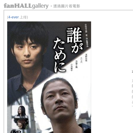
(
4-ever
上传)