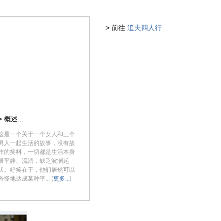
> 前往
追夫四人行
> 概述...
这是一个关于一个女人和三个
男人一起生活的故事，没有故
作的笑料，一切都是生活本身
般平静、流淌，缺乏波澜起
伏。好笑在于，他们居然可以
奇怪地达成某种平... (
更多...
)