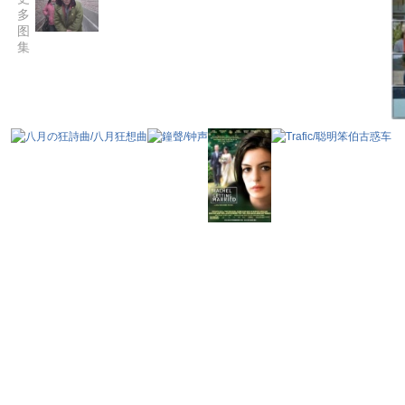
多
图
集