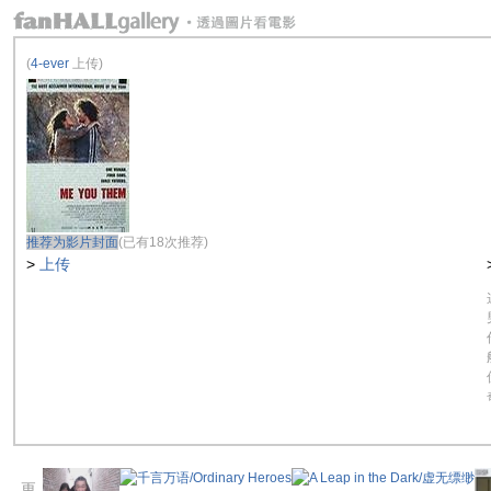
(
4-ever
上传)
推荐为影片封面
(已有18次推荐)
>
上传
更